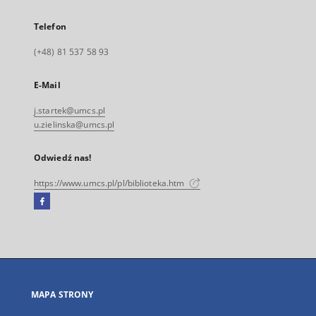
Telefon
(+48) 81 537 58 93
E-Mail
j.startek@umcs.pl
u.zielinska@umcs.pl
Odwiedź nas!
https://www.umcs.pl/pl/biblioteka.htm
Facebook
Link
zewnętrzny,
otworzy
się
w
nowej
MAPA STRONY
karcie