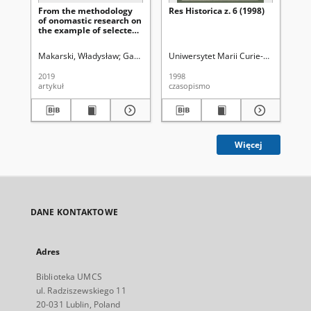
From the methodology
Res Historica z. 6 (1998)
Zd
of onomastic research on
dy
the example of selected
ws
anthroponyms
Makarski, Władysław
Gabryś-Sławińska, Monika. Red.
Uniwersytet Marii Curie-Skłodowskiej
Pie
2019
1998
202
artykuł
czasopismo
art
Więcej
DANE KONTAKTOWE
Adres
Biblioteka UMCS
ul. Radziszewskiego 11
20-031 Lublin, Poland