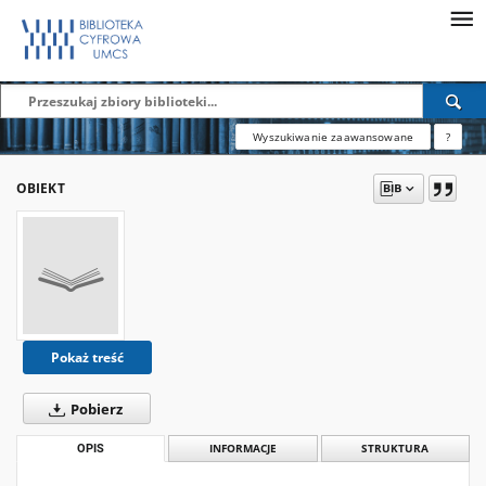
Wyszukiwanie zaawansowane
?
OBIEKT
Pokaż treść
Pobierz
OPIS
INFORMACJE
STRUKTURA