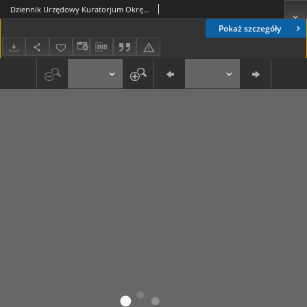
Dziennik Urzędowy Kuratorjum Okręgu Szkolnego Lubelskiego R. 6, 1933/1934 Nr 7 (61)
Pokaż szczegóły