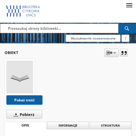
Wyszukiwanie zaawansowane
?
OBIEKT
Pokaż treść
Pobierz
OPIS
INFORMACJE
STRUKTURA