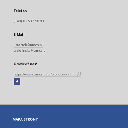
Telefon
(+48) 81 537 58 93
E-Mail
j.startek@umcs.pl
u.zielinska@umcs.pl
Odwiedź nas!
https://www.umcs.pl/pl/biblioteka.htm
Facebook
Link
zewnętrzny,
otworzy
się
w
nowej
MAPA STRONY
karcie