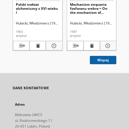
Polski traktat
Mechanizm strącania
On
alchemiczny z XVI wieku
fosforanu srebra = On
oc
/
the mechanism of
pre
precipitation of silver
ph
phosphate
(pr
Hubicki, Włodzimierz (1914-1977).
Hubicki, Włodzimierz (1914-1977).
Hubicki, Włodzimierz (1914-1977). 
Hub
la
O 
1963
1947
194
wy
artykuł
artykuł
art
str
st
la
Więcej
DANE KONTAKTOWE
Adres
Biblioteka UMCS
ul. Radziszewskiego 11
20-031 Lublin, Poland