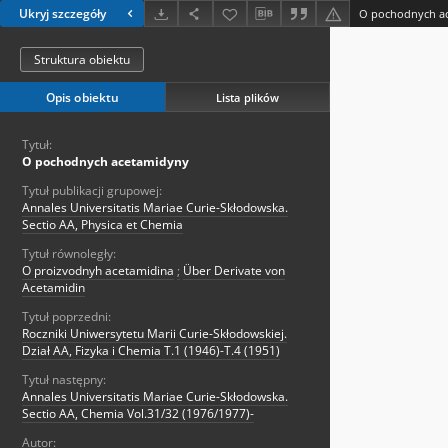
Ukryj szczegóły
O pochodnych a
Struktura obiektu
Opis obiektu
Lista plików
Tytuł:
O pochodnych acetamidyny
Tytuł publikacji grupowej:
Annales Universitatis Mariae Curie-Skłodowska.
Sectio AA, Physica et Chemia
Tytuł równoległy:
O proizvodnyh acetamidina
;
Über Derivate von
Acetamidin
Tytuł poprzedni:
Roczniki Uniwersytetu Marii Curie-Skłodowskiej.
Dział AA, Fizyka i Chemia T.1 (1946)-T.4 (1951)
Tytuł następny:
Annales Universitatis Mariae Curie-Skłodowska.
Sectio AA, Chemia Vol.31/32 (1976/1977)-
Autor: