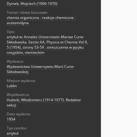
Dymek, Wojciech (1906-1970)
Temat i słowa kluczowe:
chemia organiczna
;
reakcje chemiczne
;
acetamidyna
Opis:
artykuł w: Annales Universitatis Mariae Curie-
Skłodowska. Sectio AA, Physica et Chemia Vol 9,
5 (1954), strony 53-59
;
streszczenia w języku
rosyjskim, niemieckim
Wydawca:
Wydawnictwo Uniwersytetu Marii Curie-
Skłodowskiej
Miejsce wydania:
Lublin
Współtwórca:
Hubicki, Włodzimierz (1914-1977). Redaktor
sekcji
Data wydania:
1954
Typ zasobu:
artykuł