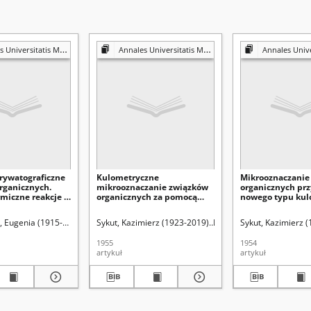
Mariae Curie-Skłodowska. Sectio AA, Physica et Chemia
Annales Universitatis Mariae Curie-Skłodowska. Sectio AA, Physica et Chemia
Annales Universitatis Mariae Curie-Skłodows
rywatograficzne
Kulometryczne
Mikrooznaczanie
rganicznych.
mikrooznaczanie związków
organicznych pr
rmiczne reakcje w
organicznych za pomocą
nowego typu ku
ów acylowania
nowego typu kulometru
relaksacyjnego. C
 syntezy dienowej
relaksacyjnego. Cz. 2,
rz (1914-1977). Redaktor sekcji
 Eugenia (1915-1990)
Sławik, Tomasz
Sykut, Kazimierz (1923-2019)
Hubicki, Włodzimierz (1914-1977). Redakt
Hubicki, Włodzimierz (19
Sykut, Kazimierz 
Mikrooznaczanie fenolu i
krezoli
1955
1954
artykuł
artykuł