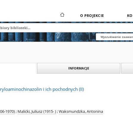
O PROJEKCIE
KO
Wyszukiwanie zaawa
INFORMACJE
yloaminochinazolin i ich pochodnych (II)
06-1970)
;
Malicki, Juliusz (1915- )
;
Waksmundzka, Antonina