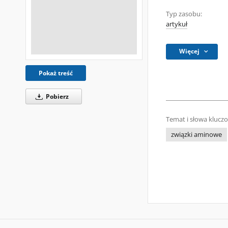
Typ zasobu:
artykuł
Więcej
Pokaż treść
Pobierz
Temat i słowa klucz
związki aminowe