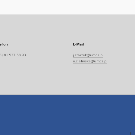
efon
E-Mail
8) 81 537 58 93
j.startek@umcs.pl
u.zielinska@umcs.pl