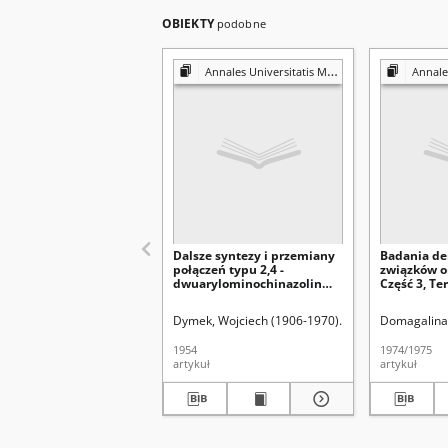
OBIEKTY
podobne
Annales Universitatis Mariae Curie-Skłodowska. Sectio AA, Physica et Chemia
Annales Universitatis 
Dalsze syntezy i przemiany
Badania de
połączeń typu 2,4 -
związków o
dwuarylominochinazolin
Część 3, Te
(III)
fazie stop
hydrazyn i
Dymek, Wojciech (1906-1970)
Hubicki, Włodzimie
Domagalina,
1954
1974/1975
artykuł
artykuł