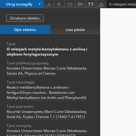
Ukryj szczegóły
Struktura obiektu
Opis obiektu
Lista plików
Tytuł:
O relacjach metylo-benzyloketonu z aniliną i
olejkiem fenylogorczycznym
Tytuł publikacji grupowej:
Annales Universitatis Mariae Curie-Skłodowska.
Sectio AA, Physica et Chemia
Tytuł równoległy:
Reakcii metilbenzilketona s anilinom i
fenilgorčičnym maslom
;
Reaktionen von
Methyl-benzylketon mit Anilin und Phenylsenföl
Tytuł poprzedni:
Roczniki Uniwersytetu Marii Curie-Skłodowskiej.
Dział AA, Fizyka i Chemia T.1 (1946)-T.4 (1951)
Tytuł następny:
Annales Universitatis Mariae Curie-Skłodowska.
Sectio AA, Chemia Vol.31/32 (1976/1977)-