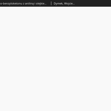
O relacjach metylo-benzyloketonu z aniliną i olejkiem fenylogorczycznym
Dymek, Wojciech (1906-1970); Moszew, Jan (1900-1970); Wojtaś, Maria