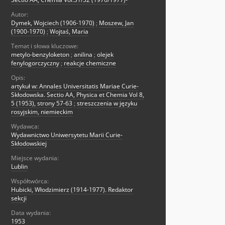
Autor:
Dymek, Wojciech (1906-1970)
;
Moszew, Jan
(1900-1970)
;
Wojtaś, Maria
Temat i słowa kluczowe:
metylo-benzyloketon
;
anilina
;
olejek
fenylogorczyczny
;
reakcje chemiczne
Opis:
artykuł w: Annales Universitatis Mariae Curie-
Skłodowska. Sectio AA, Physica et Chemia Vol 8,
5 (1953), strony 57-63
;
streszczenia w języku
rosyjskim, niemieckim
Wydawca:
Wydawnictwo Uniwersytetu Marii Curie-
Skłodowskiej
Miejsce wydania:
Lublin
Współtwórca:
Hubicki, Włodzimierz (1914-1977). Redaktor
sekcji
Data wydania:
1953