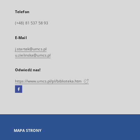
Telefon
(+48) 81 537 58 93
E-Mail
j.startek@umcs.pl
u.zielinska@umcs.pl
Odwiedź nas!
https://www.umcs.pl/pl/biblioteka.htm
Facebook
Link
zewnętrzny,
otworzy
się
w
nowej
MAPA STRONY
karcie