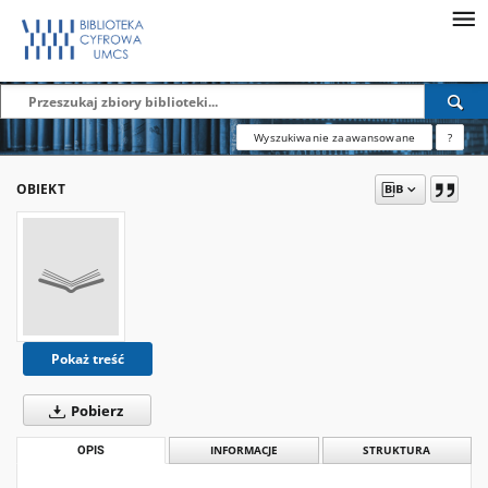
Wyszukiwanie zaawansowane
?
OBIEKT
Pokaż treść
Pobierz
OPIS
INFORMACJE
STRUKTURA