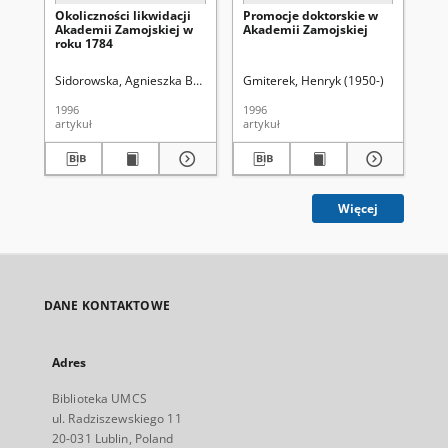
Okoliczności likwidacji
Promocje doktorskie w
Szl
Akademii Zamojskiej w
Akademii Zamojskiej
Ak
roku 1784
Sidorowska, Agnieszka Beata
Gmiterek, Henryk (1950-)
Kła
1996
1996
199
artykuł
artykuł
art
Więcej
DANE KONTAKTOWE
Adres
Biblioteka UMCS
ul. Radziszewskiego 11
20-031 Lublin, Poland