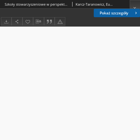
Szkoły stowarzyszeniowe w perspektywie lokalnej polityki oświatowej gmin = Schools run by local associations in the perspective of the local education policy
Karcz-Taranowicz, Eugenia.
Pokaż szczegóły