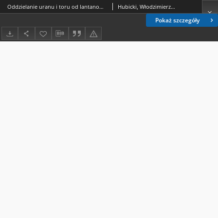
Oddzielanie uranu i toru od lantanowców na jonitach polistyrenosulfonowych = Otdelenie urana i toriâ ot lantanidov na polistirolosulʹfonovyh ionitah = Separation of uranium and thorium from lanthanides on some polystyrene sulfonic cation exchangers /
Hubicki, Włodzimierz (1914-1977).; Hubicki, Zbigniew.; Jusiak, Stanisław.; Krupiński, Andrzej (chemia).
Pokaż szczegóły