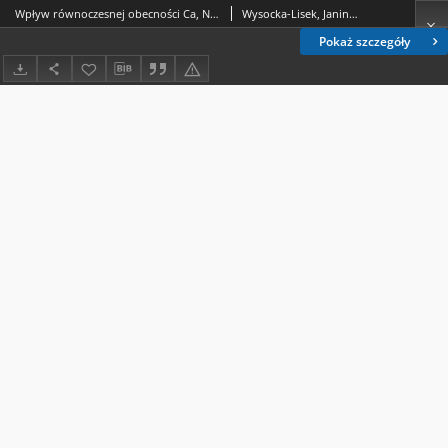
Wpływ równoczesnej obecności Ca, Ni, Bi i Nd lub Mg, Cu, Fe i Pr na intensywność linii spektralnych manganu w łuku prądu zmiennego = Vliânie odnovremennogo prisutstviâ Ca, Ni, Bi i Nd ili Mg, Cu, Fe i Pr na intensivnostʹ spektralʹnyh linij marganca v duge peremennogo toka = The Influence of the simultaneous presence of Ca, Ni, Bi and Nd or Mg, Cu, Fe or Pr on the manganese spectral lines intensity during current arc excitation /
Wysocka-Lisek, Janina.; Pirek, Daniela.; Niemirowska, Alicja.
Pokaż szczegóły