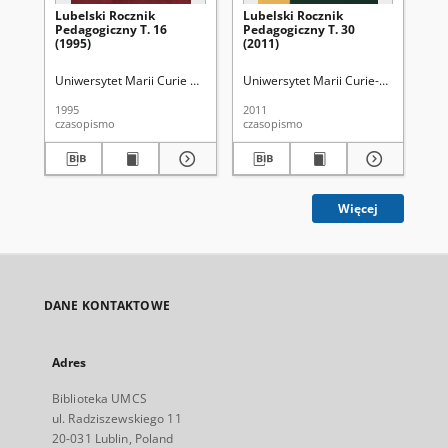
Lubelski Rocznik
Lubelski Rocznik
Ps
Pedagogiczny T. 16
Pedagogiczny T. 30
(1995)
(2011)
Uniwersytet Marii Curie Skłodowskiej (Lublin). Wydział Pedagogiki i Psy
Uniwersytet Marii Curie-Skłodowskiej 
Wal
1995
2011
200
czasopismo
czasopismo
ksi
Więcej
DANE KONTAKTOWE
Adres
Biblioteka UMCS
ul. Radziszewskiego 11
20-031 Lublin, Poland