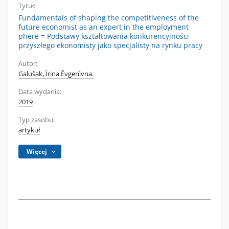
Tytuł:
Fundamentals of shaping the competitiveness of the
future economist as an expert in the employment
phere = Podstawy kształtowania konkurencyjności
przyszłego ekonomisty jako specjalisty na rynku pracy
Autor:
Galuŝak, Ìrina Êvgenìvna.
Data wydania:
2019
Typ zasobu:
artykuł
Więcej