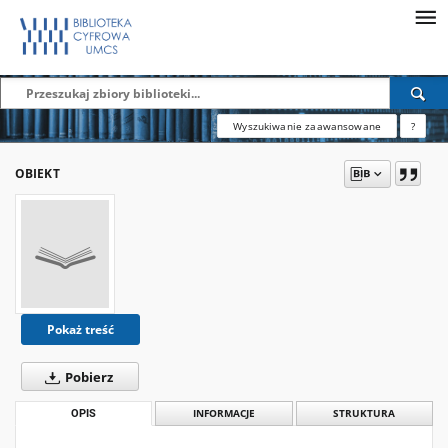
Wyszukiwanie zaawansowane
?
OBIEKT
Pokaż treść
Pobierz
OPIS
INFORMACJE
STRUKTURA