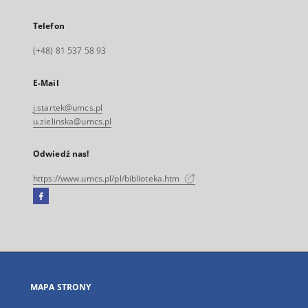
Telefon
(+48) 81 537 58 93
E-Mail
j.startek@umcs.pl
u.zielinska@umcs.pl
Odwiedź nas!
https://www.umcs.pl/pl/biblioteka.htm
Facebook
Link
zewnętrzny,
otworzy
się
w
nowej
MAPA STRONY
karcie