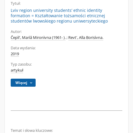
Tytuł:
Lviv region university students’ ethnic identity
formation = Kształtowanie tożsamości etnicznej
studentów lwowskiego regionu uniwersyteckiego
Autor:
Čepìlʹ, Marìâ Mironìvna (1961- ).
;
Revtʹ, Alla Borisìvna.
Data wydania:
2019
Typ zasobu:
artykuł
Więcej
Temat i słowa kluczowe: