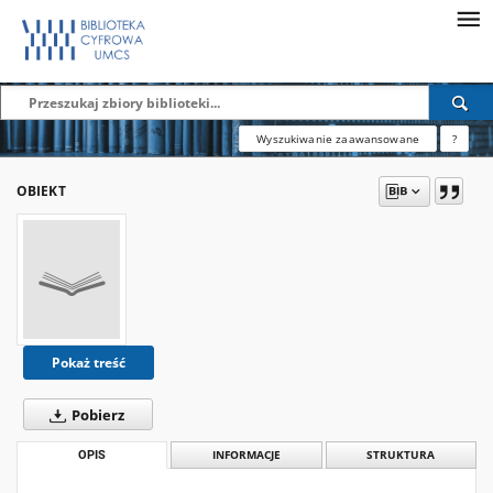
Wyszukiwanie zaawansowane
?
OBIEKT
Pokaż treść
Pobierz
OPIS
INFORMACJE
STRUKTURA