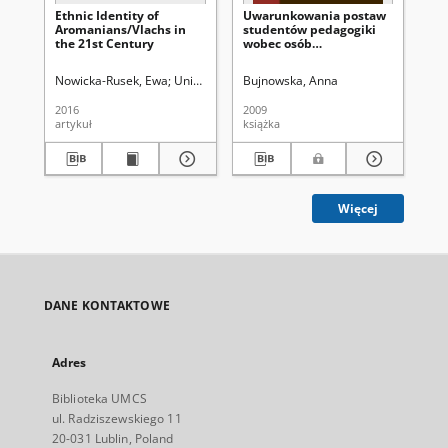
Ethnic Identity of
Uwarunkowania postaw
Ge
Aromanians/Vlachs in
studentów pedagogiki
Po
the 21st Century
wobec osób
of 
niepełnosprawnych
Po
in 
Nowicka-Rusek, Ewa
Uniwersytet Marii Curie-Skłodowskiej (Lublin). Inst
Bujnowska, Anna
Ple
an
Ti
2016
2009
202
artykuł
książka
art
Więcej
DANE KONTAKTOWE
Adres
Biblioteka UMCS
ul. Radziszewskiego 11
20-031 Lublin, Poland