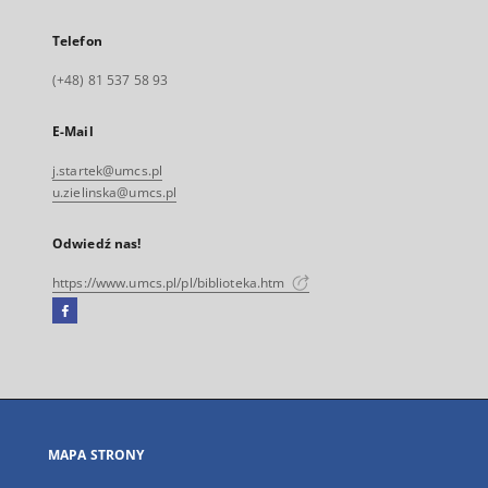
Telefon
(+48) 81 537 58 93
E-Mail
j.startek@umcs.pl
u.zielinska@umcs.pl
Odwiedź nas!
https://www.umcs.pl/pl/biblioteka.htm
Facebook
Link
zewnętrzny,
otworzy
się
w
nowej
MAPA STRONY
karcie