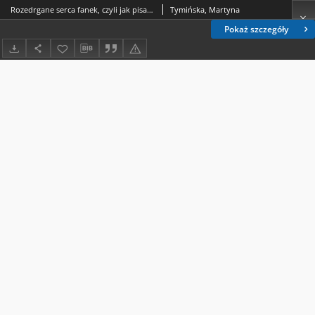
Rozedrgane serca fanek, czyli jak pisać z pasją o fandomie. Recenzja książki Fandom. Fanowskie modele odbioru Aldony Kobus, Toruń 2018, ss. 410.
Tymińska, Martyna
Pokaż szczegóły