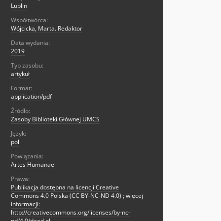
Lublin
Współtwórca:
Wójcicka, Marta. Redaktor
Data wydania:
2019
Typ zasobu:
artykuł
Format:
application/pdf
Źródło:
Zasoby Biblioteki Głównej UMCS
Język:
pol
Powiązania:
Artes Humanae
Prawa:
Publikacja dostępna na licencji Creative
Commons 4.0 Polska (CC BY-NC-ND 4.0) ; więcej
informacji:
http://creativecommons.org/licenses/by-nc-
nd/4.0/deed.pl