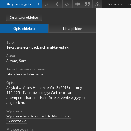
Ukryj szczegóły
Tekst w sieci - p
Struktura obiektu
Opis obiektu
Lista plików
Tytuł:
Tekst w sieci - próba charakterystyki
Autor:
Akram, Sara.
Temat i słowa kluczowe:
Literatura w Internecie
Opis:
Artykuł w: Artes Humanae Vol. 3 (2018), strony
115-125
;
Tytuł równoległy: Web text - an
attempt of characteristic
;
Streszczenie w języku
angielskim.
Wydawca:
Wydawnictwo Uniwersytetu Marii Curie-
Skłodowskiej
Miejsce wydania: