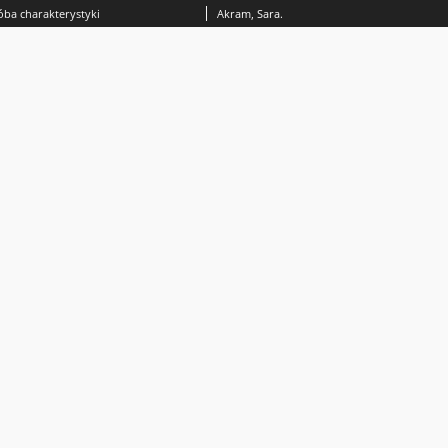
róba charakterystyki
Akram, Sara.