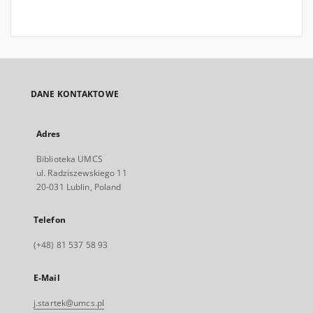
DANE KONTAKTOWE
Adres
Biblioteka UMCS
ul. Radziszewskiego 11
20-031 Lublin, Poland
Telefon
(+48) 81 537 58 93
E-Mail
j.startek@umcs.pl