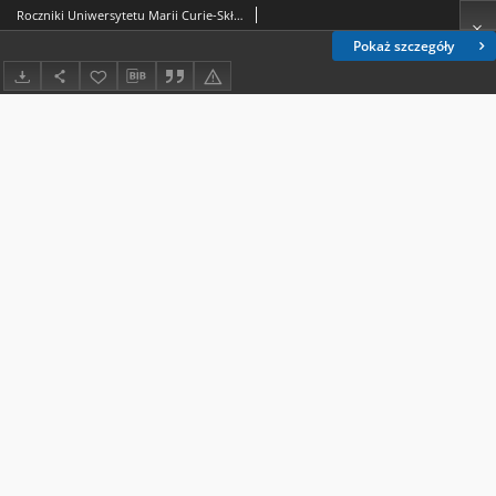
Roczniki Uniwersytetu Marii Curie-Skłodowskiej. Dział AA, Fizyka i Chemia = Annales Universitatis Mariae Curie-Skłodowska Lublin-Polonia. Sectio AA. - Vol. 4 (1949) - Spis treści
Pokaż szczegóły