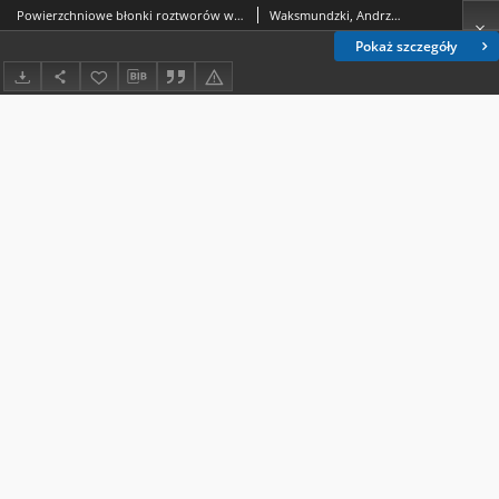
Powierzchniowe błonki roztworów wodnych pirydyny i niektórych jej metylopochodnych = The surface layers of the solutions of pyridine and some their methylderivates
Waksmundzki, Andrzej (1910-1998).
Pokaż szczegóły