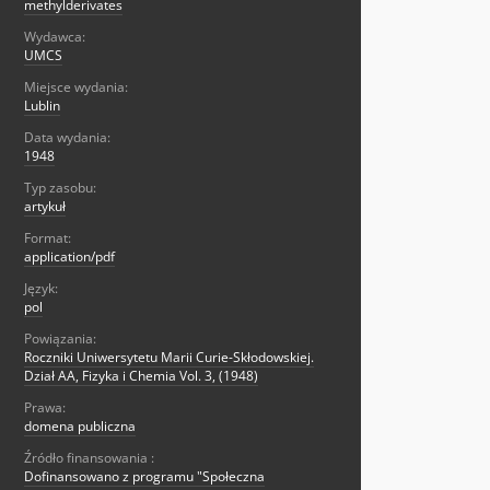
methylderivates
Wydawca:
UMCS
Miejsce wydania:
Lublin
Data wydania:
1948
Typ zasobu:
artykuł
Format:
application/pdf
Język:
pol
Powiązania:
Roczniki Uniwersytetu Marii Curie-Skłodowskiej.
Dział AA, Fizyka i Chemia Vol. 3, (1948)
Prawa:
domena publiczna
Źródło finansowania :
Dofinansowano z programu "Społeczna