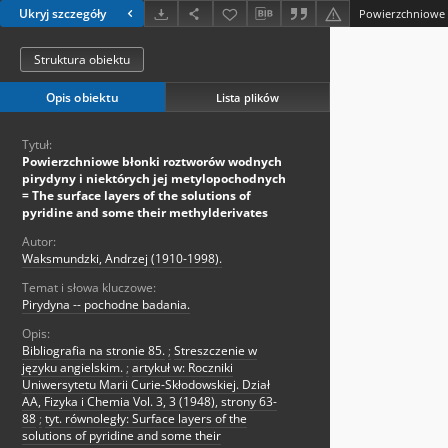
Ukryj szczegóły
Struktura obiektu
Opis obiektu
Lista plików
Tytuł:
Powierzchniowe błonki roztworów wodnych
pirydyny i niektórych jej metylopochodnych
= The surface layers of the solutions of
pyridine and some their methylderivates
Autor:
Waksmundzki, Andrzej (1910-1998).
Temat i słowa kluczowe:
Pirydyna -- pochodne badania.
Opis:
Bibliografia na stronie 85.
;
Streszczenie w
języku angielskim.
;
artykuł w: Roczniki
Uniwersytetu Marii Curie-Skłodowskiej. Dział
AA, Fizyka i Chemia Vol. 3, 3 (1948), strony 63-
88
;
tyt. równoległy: Surface layers of the
solutions of pyridine and some their