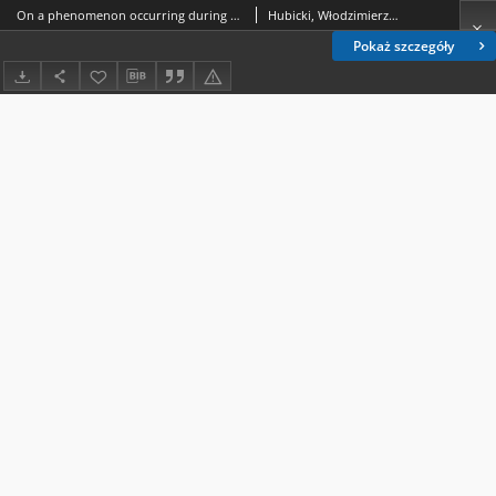
On a phenomenon occurring during the precipitation of phosphates : (precipitation of lanthanum phosphate) = O fenomenie występującym przy strącaniu fosforanów : strącanie fosforanu lantanu
Hubicki, Włodzimierz (1914-1977).
Pokaż szczegóły