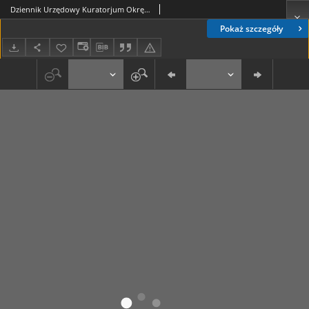
Dziennik Urzędowy Kuratorjum Okręgu Szkolnego Lubelskiego R. 6, 1933/1934 Nr 4 (58)
Pokaż szczegóły