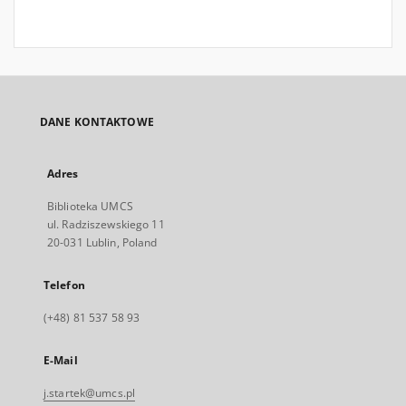
DANE KONTAKTOWE
Adres
Biblioteka UMCS
ul. Radziszewskiego 11
20-031 Lublin, Poland
Telefon
(+48) 81 537 58 93
E-Mail
j.startek@umcs.pl