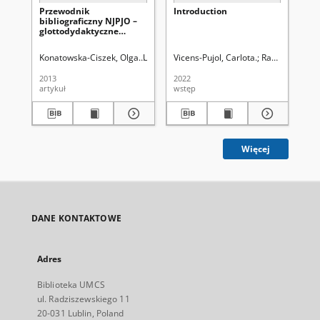
Przewodnik
Introduction
Lub
bibliograficzny NJPJO –
Mo
glottodydaktyczne
Lit
źródło bibliograficzne
2 -
Konatowska-Ciszek, Olga
Uniwersytet Marii Curie-Skłodowskiej. Bibli
Vicens-Pujol, Carlota.
Rachwalska von
Uni
2013
2022
202
artykuł
wstęp
cza
Więcej
DANE KONTAKTOWE
Adres
Biblioteka UMCS
ul. Radziszewskiego 11
20-031 Lublin, Poland