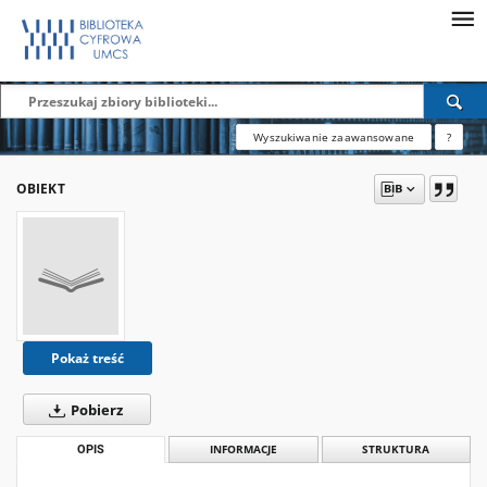
Wyszukiwanie zaawansowane
?
OBIEKT
Pokaż treść
Pobierz
OPIS
INFORMACJE
STRUKTURA