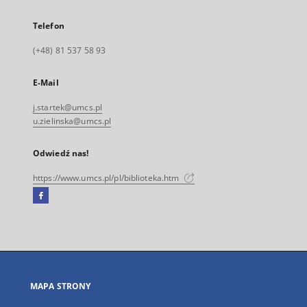
Telefon
(+48) 81 537 58 93
E-Mail
j.startek@umcs.pl
u.zielinska@umcs.pl
Odwiedź nas!
https://www.umcs.pl/pl/biblioteka.htm
Facebook
Link
zewnętrzny,
otworzy
się
w
nowej
MAPA STRONY
karcie