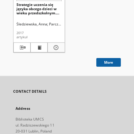
Strategie uczenia się
języka obcego dzieci w
wieku przedszkolnym.
Na przykładzie
Przedszkola
Śledziewska, Anna
Parczewska, Teresa (1959-). Red.
Niepublicznego
„Jagódki” w Zambrowie
2017
artykuł
More
CONTACT DETAILS
Address
Biblioteka UMCS
ul. Radziszewskiego 11
20-031 Lublin, Poland