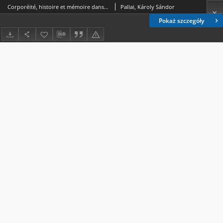
Corporéité, histoire et mémoire dans la littérature polynésienne contemporaine
Pallai, Károly Sándor
Pokaż szczegóły