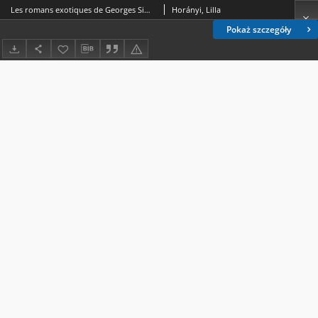
Les romans exotiques de Georges Simenon et le genre policier
Horányi, Lilla
Pokaż szczegóły