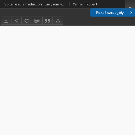
Voltaire et la traduction : tuer, énerver ou vivifier lesens du mot, de la phrase et du texte
Yennah, Robert
Pokaż szczegóły