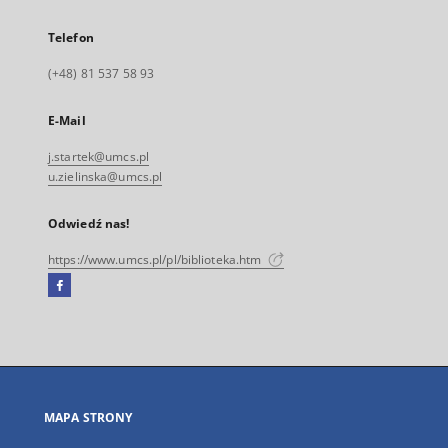
Telefon
(+48) 81 537 58 93
E-Mail
j.startek@umcs.pl
u.zielinska@umcs.pl
Odwiedź nas!
https://www.umcs.pl/pl/biblioteka.htm
Facebook
Link
zewnętrzny,
otworzy
się
w
nowej
MAPA STRONY
karcie