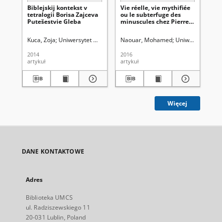
Biblejskij kontekst v
Vie réelle, vie mythifiée
L’
tetralogii Borisa Zajceva
ou le subterfuge des
qu
Putešestvie Gleba
minuscules chez Pierre
oe
Michon
Kuca, Zoja
Uniwersytet Marii Curie-Skłodowskiej (Lublin). Instytut Germ
Naouar, Mohamed
Uniwersytet Marii
M'
2014
2016
201
artykuł
artykuł
art
Więcej
DANE KONTAKTOWE
Adres
Biblioteka UMCS
ul. Radziszewskiego 11
20-031 Lublin, Poland