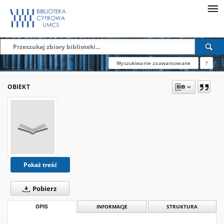
Wyszukiwanie zaawansowane
?
OBIEKT
Pokaż treść
Pobierz
OPIS
INFORMACJE
STRUKTURA