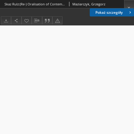
Skaz Rulz:(Re-) Oralisation of Contemporary British Fiction
Maziarczyk, Grzegorz
Pokaż szczegóły