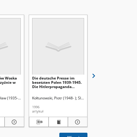
ów Woska
Die deutsche Presse im
Konspiracja narodowa
zyźnie w
besetzten Polen 1939-1945.
Wielkopolsce w latach
Die Hitlerpropaganda
1945
gegenüber dem
Generalgouvernement
Red.
sław (1935-2009)
Krieger-Knieja, Jolanta. Redaktor naczelna
Willaume, Małgorzata. Red.
Kołtunowski, Piotr (1948- )
Maziarczyk, Anna. Redaktor numeru
Śladkowski, Wiesław (1935-). Red.
Łuczak, Czesław (1922-
1996
1996
artykuł
artykuł czasopismo