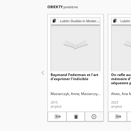
OBIEKTY
podobne
Lublin Studies in Modern Languages and Literature
Lublin Studies
Raymond Federman et l'art
On rafle aus
d'exprimer l'indicible
mémoire d’
séquestre p
gouverneme
Presque Sœ
Maziarczyk, Anna
Maziarczyk, Anna. Red.
Alves, Ana M
Duffy,
Korman
2015
2023
artykuł
artykuł