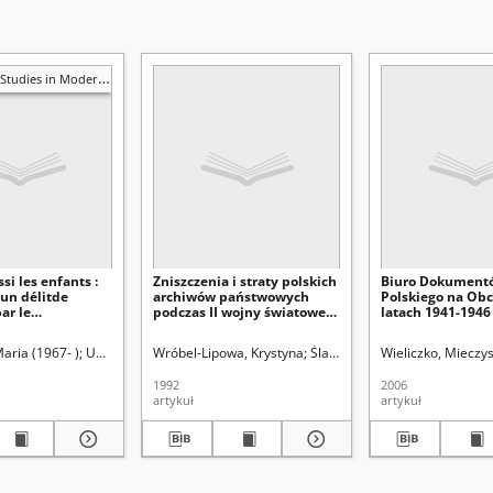
 in Modern Languages and Literature
si les enfants :
Zniszczenia i straty polskich
Biuro Dokument
un délitde
archiwów państwowych
Polskiego na Obc
ar le
podczas II wojny światowej i
latach 1941-1946
nt de Vichy. Les
okupacji niemieckiej w
urs de Cloé
Polsce
aria (1967- )
 Helena. Red.
Bowd, Gavin (1966- ). Red.
Uniwersytet Marii Curie-Skłodowskiej (Lublin). Wydział Filologiczny
Wróbel-Lipowa, Krystyna
Śladkowski, Wiesław (1935-). 
Wieliczko, Mieczy
1992
2006
artykuł
artykuł