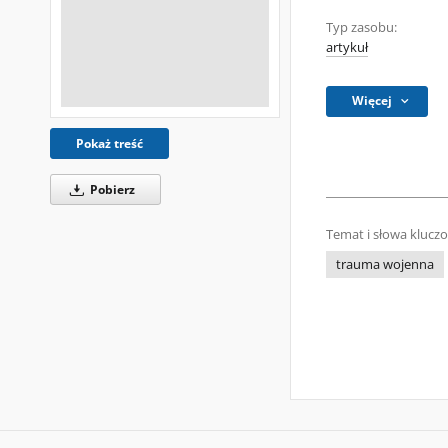
Typ zasobu:
artykuł
Więcej
Pokaż treść
Pobierz
Temat i słowa klucz
trauma wojenna