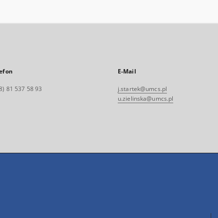
efon
E-Mail
8) 81 537 58 93
j.startek@umcs.pl
u.zielinska@umcs.pl