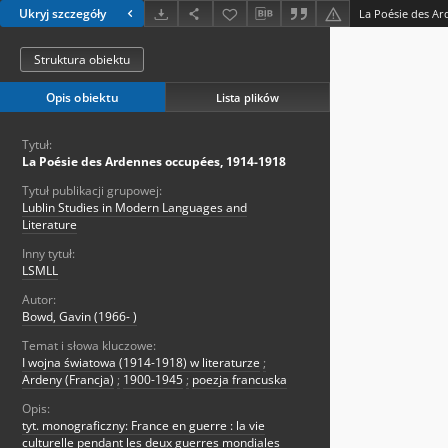
Ukryj szczegóły
La Poésie des Ar
Struktura obiektu
Opis obiektu
Lista plików
Tytuł:
La Poésie des Ardennes occupées, 1914-1918
Tytuł publikacji grupowej:
Lublin Studies in Modern Languages and
Literature
Inny tytuł:
LSMLL
Autor:
Bowd, Gavin (1966- )
Temat i słowa kluczowe:
I wojna światowa (1914-1918) w literaturze
;
Ardeny (Francja)
;
1900-1945
;
poezja francuska
Opis:
tyt. monograficzny: France en guerre : la vie
culturelle pendant les deux guerres mondiales