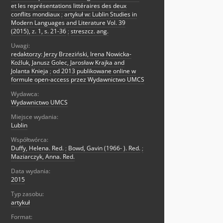
et les représentations littéraires des deux
conflits mondiaux
;
artykuł w: Lublin Studies in
Modern Languages and Literature Vol. 39
(2015), z. 1, s. 21-36
;
streszcz. ang.
Uwagi:
redaktorzy: Jerzy Brzeziński, Irena Nowicka-
Koźluk, Janusz Golec, Jarosław Krajka and
Jolanta Knieja
;
od 2013 publikowane online w
formule open-access przez Wydawnictwo UMCS
Wydawca:
Wydawnictwo UMCS
Miejsce wydania:
Lublin
Współtwórca:
Duffy, Helena. Red.
;
Bowd, Gavin (1966- ). Red.
;
Maziarczyk, Anna. Red.
Data wydania:
2015
Typ zasobu:
artykuł
Format: