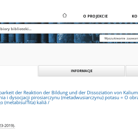
O PROJEKCIE
KO
Wyszukiwanie zaawa
INFORMACJE
rkeit der Reaktion der Bildung und der Dissoziation von Kaliump
ia i dysocjacji pirosiarczynu (metadwusiarczynu) potasu = O obrat
o (metabisul'fita) kaliâ /
23-2019).