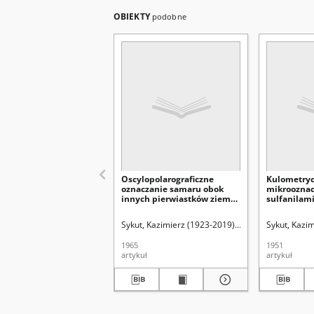
OBIEKTY
podobne
Oscylopolarograficzne
Kulometry
oznaczanie samaru obok
mikrooznac
innych pierwiastków ziem
sulfanilam
rzadkich
Kolonometr
mikroopred
Sykut, Kazimierz (1923-2019).
Hubicki, Włodzimie
Sykut, Kazi
sulʹfanilam
Coulometri
1965
1951
Mikrobest
artykuł
artykuł
Sulphanil