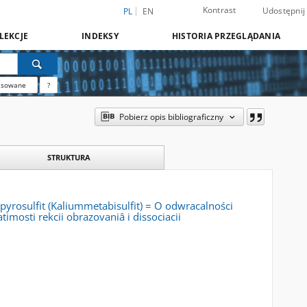
Kontrast
Udostępnij
PL
EN
LEKCJE
INDEKSY
HISTORIA PRZEGLĄDANIA
nsowane
?
Pobierz opis bibliograficzny
STRUKTURA
yrosulfit (Kaliummetabisulfit) = O odwracalności
imosti rekcii obrazovaniâ i dissociacii