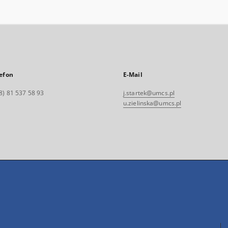
efon
E-Mail
8) 81 537 58 93
j.startek@umcs.pl
u.zielinska@umcs.pl