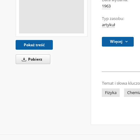
1963
Typ zasobu:
artykuł
Więcej
Pokaż treść
Pobierz
Temat i słowa klucz
Fizyka
Chemi