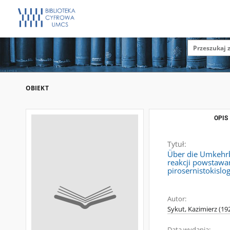
OBIEKT
OPIS
Tytuł:
Über die Umkehrba
reakcji powstawan
pirosernistokislog
Autor:
Sykut, Kazimierz (19
Data wydania: