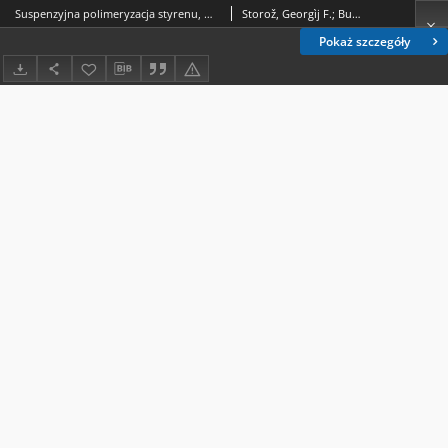
Suspenzyjna polimeryzacja styrenu, metakrylanu metylu i ich mieszanin w roztworach wodnych krzemianu sodu / Georgij F. Storoż, Anżela F. Burjanenko
Storož, Georgìj F.; Burianenko, Anžela F.
Pokaż szczegóły