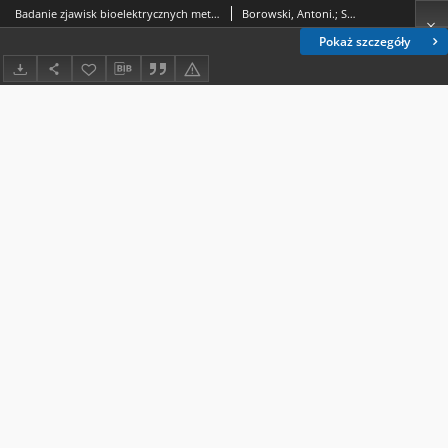
Badanie zjawisk bioelektrycznych metodą kondensatorową /
Borowski, Antoni.; Skierczyńska, Jadwiga (1928- ).; Juśko, Ewa.
Pokaż szczegóły