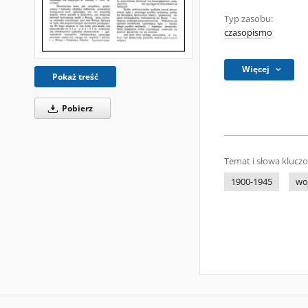
Typ zasobu:
czasopismo
Więcej
Pokaż treść
Pobierz
Temat i słowa klucz
1900-1945
wo