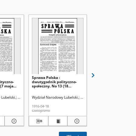
Sprawa Polska :
Sprawa Polska :
ityczno-
dwutygodnik polityczno-
dwutygodnik polityczn
 (7 maja
społeczny. No 13 (18
społeczny. 1916, No 12 
kwietnia 1916)
kwietnia)
Lubelski.
Marcinowska Jadwiga.
Wydział Narodowy Lubelski.
Marcinowska Jadwiga.
Wydział Narodowy Lubel
1916-04-18
1916-04-02
czasopismo
czasopismo