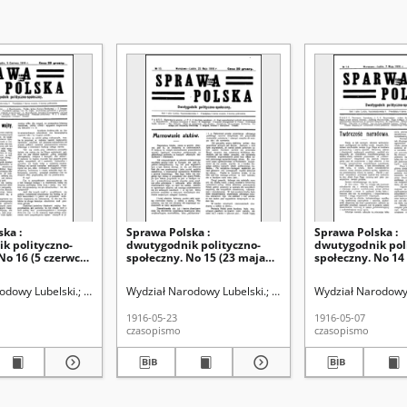
ka :
Sprawa Polska :
Sprawa Polska :
k polityczno-
dwutygodnik polityczno-
dwutygodnik pol
No 16 (5 czerwca
społeczny. No 15 (23 maja
społeczny. No 14
1916)
1916)
odowy Lubelski.
Mączewski Jerzy.
Wydział Narodowy Lubelski.
Marcinowska Jadwiga.
Wydział Narodowy 
1916-05-23
1916-05-07
czasopismo
czasopismo