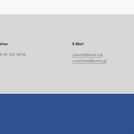
efon
E-Mail
8) 81 537 58 93
j.startek@umcs.pl
u.zielinska@umcs.pl