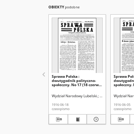
OBIEKTY
podobne
Sprawa Polska :
Sprawa Pols
dwutygodnik polityczno-
dwutygodni
społeczny. No 17 (18 czerwca
społeczny. 
1916)
1916)
Wydział Narodowy Lubelski.
Mączewski Jerzy.
Wydział Nar
1916-06-18
1916-06-05
czasopismo
czasopismo