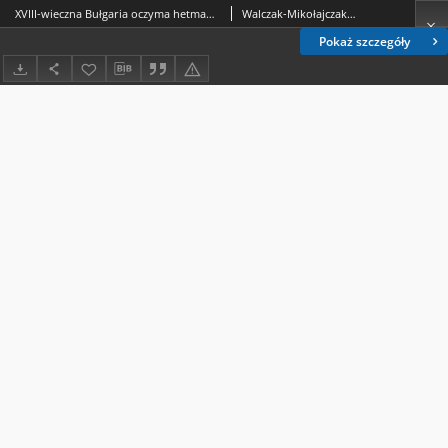
XVIII-wieczna Bułgaria oczyma hetmana Filipa Orlika (na podstawie Diariusza podróżnego 1720-1723)
Walczak-Mikołajczakowa, Mariola (1965- )
Pokaż szczegóły