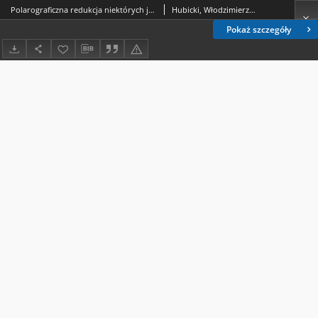
Polarograficzna redukcja niektórych jonów nieorganicznych w ciekłym amoniakacie rodanku amonu = Polârografičeskoe vostanovlenie nekotoryh neorganičeskih ionov v židkom NH2NCS.nNH3 = Polarographische Reduktion von einigen anorganischen Ionen im flüssigen NH2NCS.nNH3 /
Hubicki, Włodzimierz (1914-1977).; Stasiewicz, Alina.
Pokaż szczegóły