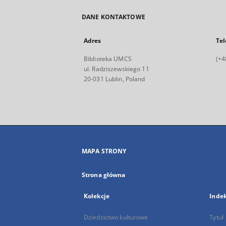
DANE KONTAKTOWE
Adres
Tel
Biblioteka UMCS
(+4
ul. Radziszewskiego 11
20-031 Lublin, Poland
MAPA STRONY
Strona główna
Kolekcje
Inde
Dziedzictwo kulturowe
Tytuł