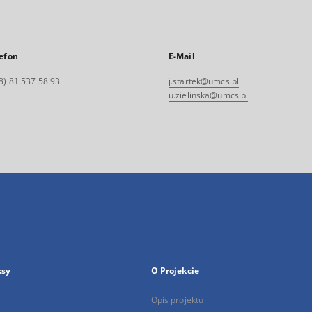
efon
E-Mail
8) 81 537 58 93
j.startek@umcs.pl
u.zielinska@umcs.pl
ksy
O Projekcie
Opis projektu