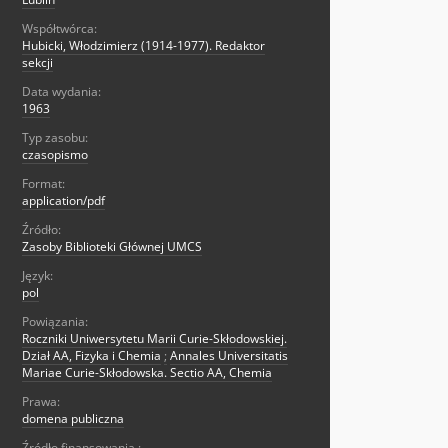
Współtwórca:
Hubicki, Włodzimierz (1914-1977). Redaktor
sekcji
Data wydania:
1963
Typ zasobu:
czasopismo
Format:
application/pdf
Źródło:
Zasoby Biblioteki Głównej UMCS
Język:
pol
Powiązania:
Roczniki Uniwersytetu Marii Curie-Skłodowskiej.
Dział AA, Fizyka i Chemia
;
Annales Universitatis
Mariae Curie-Skłodowska. Sectio AA, Chemia
Prawa:
domena publiczna
Źródło finansowania :