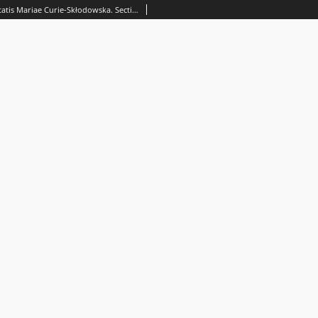
Annales Universitatis Mariae Curie-Skłodowska. Sectio AA, Physica et Chemia. - Spis treści Vol. 16 (1961)