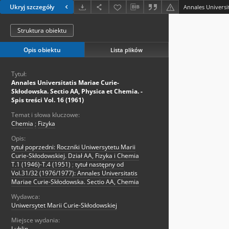
Ukryj szczegóły
Struktura obiektu
Opis obiektu
Lista plików
Tytuł:
Annales Universitatis Mariae Curie-
Skłodowska. Sectio AA, Physica et Chemia. -
Spis treści Vol. 16 (1961)
Temat i słowa kluczowe:
Chemia
;
Fizyka
Opis:
tytuł poprzedni: Roczniki Uniwersytetu Marii
Curie-Skłodowskiej. Dział AA, Fizyka i Chemia
T.1 (1946)-T.4 (1951)
;
tytuł następny od
Vol.31/32 (1976/1977): Annales Universitatis
Mariae Curie-Skłodowska. Sectio AA, Chemia
Wydawca:
Uniwersytet Marii Curie-Skłodowskiej
Miejsce wydania:
Lublin