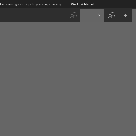
Sprawa Polska : dwutygodnik polityczno-społeczny. 1916, No 12 (2 kwietnia)
Wydział Narodowy Lubelski.