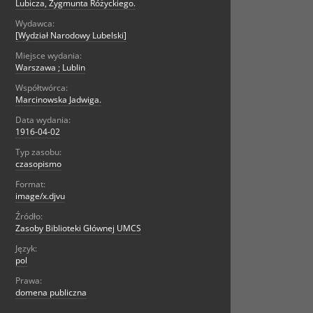
Lubicza, Zygmunta Różyckiego.
Wydawca:
[Wydział Narodowy Lubelski]
Miejsce wydania:
Warszawa ; Lublin
Współtwórca:
Marcinowska Jadwiga.
Data wydania:
1916-04-02
Typ zasobu:
czasopismo
Format:
image/x.djvu
Źródło:
Zasoby Biblioteki Głównej UMCS
Język:
pol
Prawa:
domena publiczna