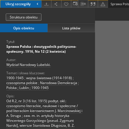
Ukryj szczegóły
Struktura obiektu
Opis obiektu
Lista plików
Tytuł:
Sprawa Polska : dwutygodnik polityczno-
społeczny. 1916, No 12 (2 kwietnia)
Autor:
Wydział Narodowy Lubelski.
Temat i słowa kluczowe:
1900-1945
;
wojna światowa (1914-1918)
;
czasopisma polskie
;
Narodowa Demokracja
;
Polska ; Lublin ; 1900-1945
Opis:
Od R.2, nr 3 (16 list. 1915) podtyt. okł.:
czasopismo literackie, naukowe i społeczne /
pod literackim kierownictwem J. Marcinowskiej i
A. Struga ; zaw. m. in. artykuły historyka
Wincentego Gorzyckiego [pseud. Zygmunt
Narski], wiersze Stanisława Długosza, B. Z.