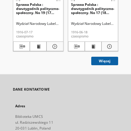
Sprawa Polska :
Sprawa Polska :
Sp
dwutygodnik polityczno-
dwutygodnik polityczno-
dw
społeczny. No 19 (17
społeczny. No 17 (18
spo
lipca 1916)
czerwca 1916)
cz
Wydział Narodowy Lubelski.
Mączewski Jerzy.
Wydział Narodowy Lubelski.
Mączews
Wyd
1916-07-17
1916-06-18
191
czasopismo
czasopismo
cza
Więcej
DANE KONTAKTOWE
Adres
Biblioteka UMCS
ul. Radziszewskiego 11
20-031 Lublin, Poland