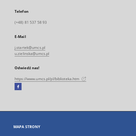
Telefon
(+48) 81 537 58 93
E-Mail
j.startek@umcs.pl
u.zielinska@umcs.pl
Odwiedź nas!
https://www.umcs.pl/pl/biblioteka.htm
Facebook
Link
zewnętrzny,
otworzy
się
w
nowej
MAPA STRONY
karcie