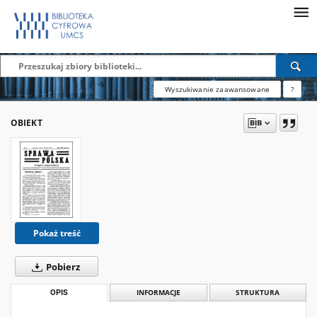
Wyszukiwanie zaawansowane
?
OBIEKT
Pokaż treść
Pobierz
OPIS
INFORMACJE
STRUKTURA