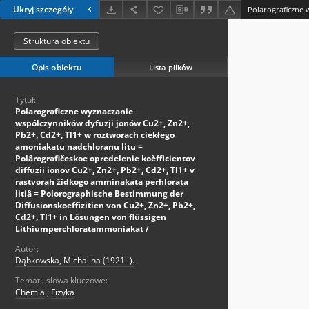
Ukryj szczegóły
Struktura obiektu
Opis obiektu
Lista plików
Tytuł:
Polarograficzne wyznaczanie
współczynników dyfuzji jonów Cu2+, Zn2+,
Pb2+, Cd2+, Tl1+ w roztworach ciekłego
amoniakatu nadchloranu litu =
Polârografičeskoe opredelenie koèfficientov
diffuzii ionov Cu2+, Zn2+, Pb2+, Cd2+, Tl1+ v
rastvorah židkogo amminakata perhlorata
litiâ = Polorographische Bestimmung der
Diffusionskoeffizitien von Cu2+, Zn2+, Pb2+,
Cd2+, Tl1+ in Lösungen von flüssigen
Lithiumperchloratammoniakat /
Autor:
Dąbkowska, Michalina (1921- ).
Temat i słowa kluczowe:
Chemia
;
Fizyka