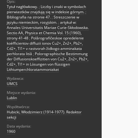
Opis:
Tytuł nagłówkowy.
;
Liczby i znaki w symbolach
pierwiastków znajdują się w indeksie górnym.
;
Bibliografia na stronie 47.
;
Streszczenie w
języku niemieckim, rosyjskim.
;
artykuł w:
Annales Universitatis Mariae Curie-Skłodowska.
Sectio AA, Physica et Chemia Vol. 15 (1960),
strony 41-48
;
Polârografičeskoe opredelenie
koèfficientov diffuzii ionov Cu2+, Zn2+, Pb2+,
Cd2+, Tl1+ v rastvorah židkogo amminakata
perhlorata litiâ
;
Polorographische Bestimmung
der Diffusionskoeffizitien von Cu2+, Zn2+, Pb2+,
Cd2+, Tl1+ in Lösungen von flüssigen
Lithiumperchloratammoniakat
Wydawca:
UMCS
Miejsce wydania:
Lublin
Współtwórca:
Hubicki, Włodzimierz (1914-1977). Redaktor
sekcji
Data wydania:
1960