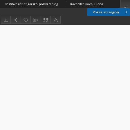
Nestihvaŝiât bʹʹlgarsko-polski dialog
Kavardzhikova, Diana
Pokaż szczegóły