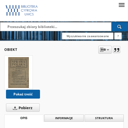
Wyszukiwanie zaawansowane
?
OBIEKT
Pokaż treść
Pobierz
OPIS
INFORMACJE
STRUKTURA