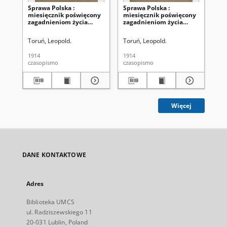
Sprawa Polska :
Sprawa Polska :
Ka
miesięcznik poświęcony
miesięcznik poświęcony
Ro
zagadnieniom życia
zagadnieniom życia
34
narodowego
narodowego
Toruń, Leopold.
Toruń, Leopold.
Ko
1914
1914
[19
czasopismo
czasopismo
cza
Więcej
DANE KONTAKTOWE
Adres
Biblioteka UMCS
ul. Radziszewskiego 11
20-031 Lublin, Poland