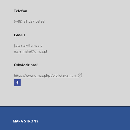
Telefon
(+48) 81 537 58 93
E-Mail
j.startek@umcs.pl
u.zielinska@umcs.pl
Odwiedź nas!
https://www.umcs.pl/pl/biblioteka.htm
Facebook
Link
zewnętrzny,
otworzy
się
w
nowej
MAPA STRONY
karcie