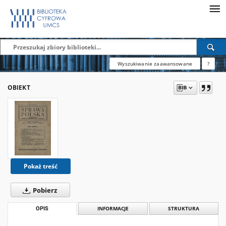
Wyszukiwanie zaawansowane
?
OBIEKT
Pokaż treść
Pobierz
OPIS
INFORMACJE
STRUKTURA