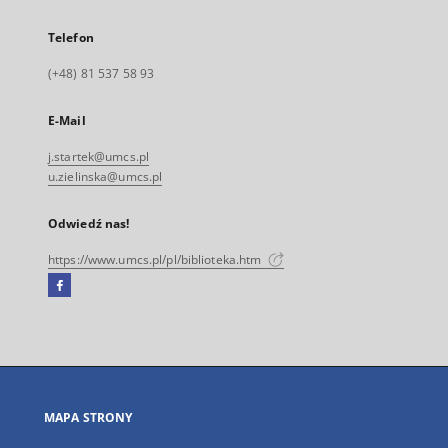
Telefon
(+48) 81 537 58 93
E-Mail
j.startek@umcs.pl
u.zielinska@umcs.pl
Odwiedź nas!
https://www.umcs.pl/pl/biblioteka.htm
Facebook
Link
zewnętrzny,
otworzy
się
w
nowej
MAPA STRONY
karcie