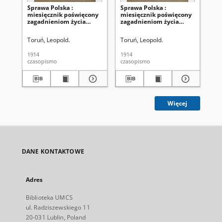
Sprawa Polska :
Sprawa Polska :
Ka
miesięcznik poświęcony
miesięcznik poświęcony
Ro
zagadnieniom życia
zagadnieniom życia
34
narodowego
narodowego
Toruń, Leopold.
Toruń, Leopold.
Ko
1914
1914
[19
czasopismo
czasopismo
cza
Więcej
DANE KONTAKTOWE
Adres
Biblioteka UMCS
ul. Radziszewskiego 11
20-031 Lublin, Poland