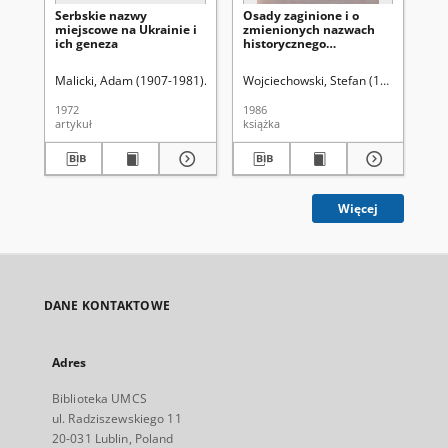
Serbskie nazwy
Osady zaginione i o
Na
miejscowe na Ukrainie i
zmienionych nazwach
Lu
ich geneza
historycznego
województwa
lubelskiego
Malicki, Adam (1907-1981)
Marković-Marjanović, Jelena
Wojciechowski, Stefan (1899-1980)
Uniwersytet M
War
1972
1986
196
artykuł
książka
ksi
Więcej
DANE KONTAKTOWE
Adres
Biblioteka UMCS
ul. Radziszewskiego 11
20-031 Lublin, Poland