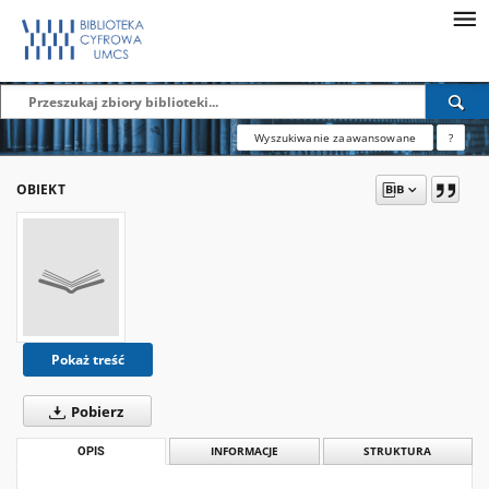
Wyszukiwanie zaawansowane
?
OBIEKT
Pokaż treść
Pobierz
OPIS
INFORMACJE
STRUKTURA