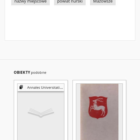
nazwy miejscowe
powiat nurski
Mazowsze
OBIEKTY
podobne
Annales Universitatis Mariae Curie-Skłodowska. Sectio B, Geographia, Geologia, Mineralogia et Petrographia