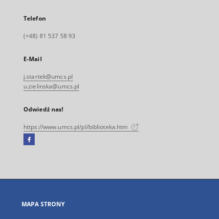
Telefon
(+48) 81 537 58 93
E-Mail
j.startek@umcs.pl
u.zielinska@umcs.pl
Odwiedź nas!
https://www.umcs.pl/pl/biblioteka.htm
Facebook
Link
zewnętrzny,
otworzy
się
w
nowej
MAPA STRONY
karcie