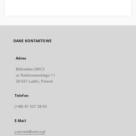
DANE KONTAKTOWE
Adres
Biblioteka UMCS
ul. Radziszewskiego 11
20-031 Lublin, Poland
Telefon
(+48) 81 537 58 93
E-Mail
j.startek@umcs.pl