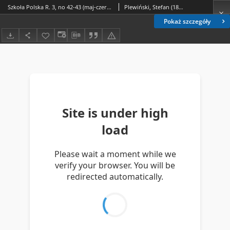
Szkoła Polska R. 3, no 42-43 (maj-czerwiec 1918)
Plewiński, Stefan (1866-19..).
Pokaż szczegóły