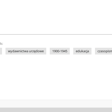
s:
wydawnictwa urzędowe
1900-1945
edukacja
czasopism