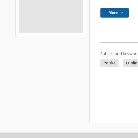
More
Subject and keyword
Polska
Lublin