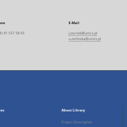
one
E-Mail
8) 81 537 58 93
j.startek@umcs.pl
u.zielinska@umcs.pl
xes
About Library
Project Description