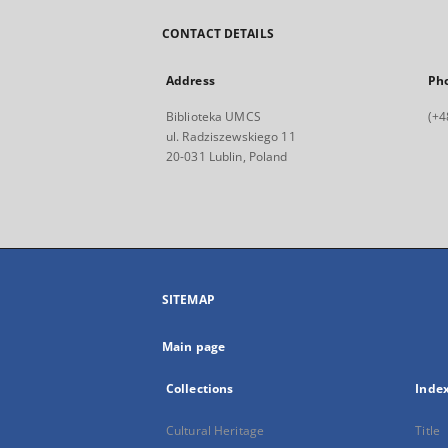
CONTACT DETAILS
Address
Ph
Biblioteka UMCS
(+4
ul. Radziszewskiego 11
20-031 Lublin, Poland
SITEMAP
Main page
Collections
Inde
Cultural Heritage
Title