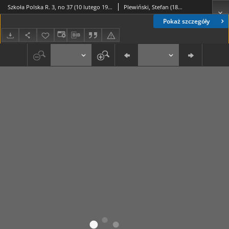
Szkoła Polska R. 3, no 37 (10 lutego 1918)
Plewiński, Stefan (1866-19..).
Pokaż szczegóły