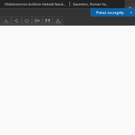
Obŝestvennoe dviženie Alekseâ Navalʹnogo v Rossii : resursy, taktika i perspektivy
Savenkov, Roman Vasilʹevič (1978- )
Pokaż szczegóły